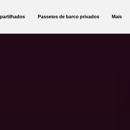
partilhados Menu
Open Passeios de barco privados Menu
Open Mor
partilhados
Passeios de barco privados
Mais
Menu