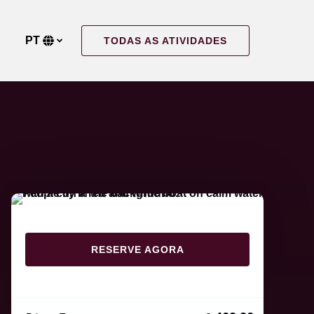
e
PT
TODAS AS ATIVIDADES
Selecione
o
seu
idioma
RESERVE AGORA