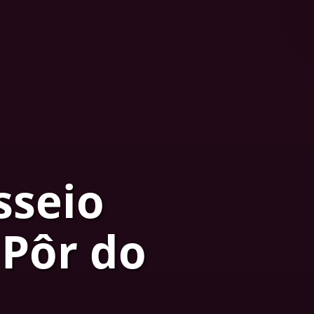
sseio
 Pôr do